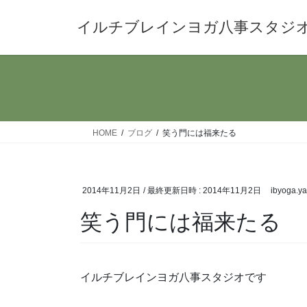
コ
ナ
ン
ビ
イルチブレインヨガ八事スタジ
テ
ゲ
ン
ー
ツ
シ
へ
ョ
ス
ン
キ
に
HOME
ブログ
笑う門には福来たる
ッ
移
プ
動
2014年11月2日
/ 最終更新日時 :
2014年11月2日
ibyoga.y
笑う門には福来たる
イルチブレインヨガ八事スタジオです