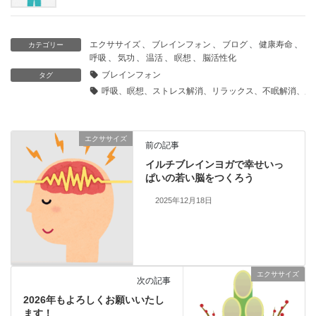
エクササイズ
、
ブレインフォン
、
ブログ
、
健康寿命
、
カテゴリー
呼吸
、
気功
、
温活
、
瞑想
、
脳活性化
ブレインフォン
タグ
呼吸、瞑想、ストレス解消、リラックス、不眠解消、肩
エクササイズ
前の記事
イルチブレインヨガで幸せいっ
ぱいの若い脳をつくろう
2025年12月18日
エクササイズ
次の記事
2026年もよろしくお願いいたし
ます！