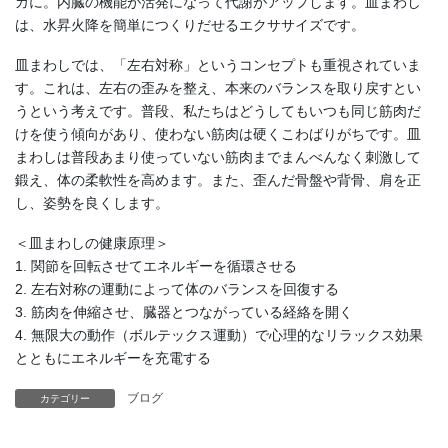
カに。内臓の機能が活発になって代謝がアップします。皿まわし
は、水昇火降を簡単につくりだせるエクササイズです。
皿まわしでは、「左右対称」というコンセプトも重視されていま
す。これは、左右の歪みを整え、本来のバランスを取り戻すとい
うという考えです。普段、私たちはどうしてもいつも同じ筋肉だ
けを使う傾向があり、使わない筋肉は硬くこわばりがちです。皿
まわしは普段あまり使っていない筋肉までまんべんなく刺激して
鍛え、体の柔軟性を高めます。また、歪んだ骨盤や背骨、肩を正
し、姿勢を良くします。
＜皿まわしの健康原理＞
1. 関節を回転させてエネルギーを循環させる
2. 左右対称の運動によって体のバランスを回復する
3. 筋肉を伸縮させ、臓器とつながっている経絡を開く
4. 無限大の動作（ボルテックス運動）で心理的なリラックス効果
とともにエネルギーを充電する
ブログ
カテゴリー