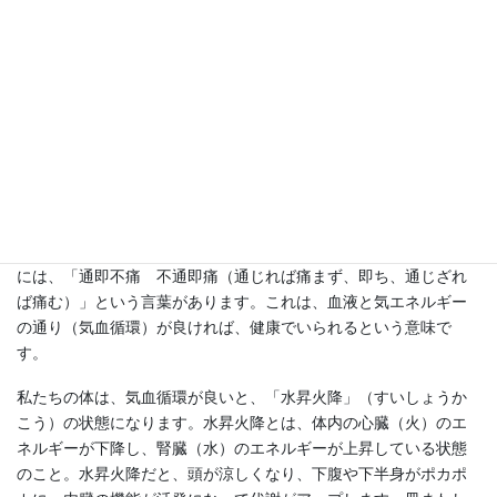
昨日、八事興正寺で「皿まわし」してきましたよ～＾＾
「TVで見たよ～～」と言うお母様が＾＾いらっしゃいました☆彡
何人かの方が一緒に皿まわししてくれましたよ(*ﾟ▽ﾟ*)
「皿まわしエクササイズ」は、理屈抜きに楽しめる体操です。で
も、その原理は奥深いものがあります。原理を知ったうえで皿ま
わしをすれば、より一層、そのメリットを実感できるはずです。
皿まわしは、東洋医学の考え方をベースにしています。東洋医学
には、「通即不痛 不通即痛（通じれば痛まず、即ち、通じざれ
ば痛む）」という言葉があります。これは、血液と気エネルギー
の通り（気血循環）が良ければ、健康でいられるという意味で
す。
私たちの体は、気血循環が良いと、「水昇火降」（すいしょうか
こう）の状態になります。水昇火降とは、体内の心臓（火）のエ
ネルギーが下降し、腎臓（水）のエネルギーが上昇している状態
のこと。水昇火降だと、頭が涼しくなり、下腹や下半身がポカポ