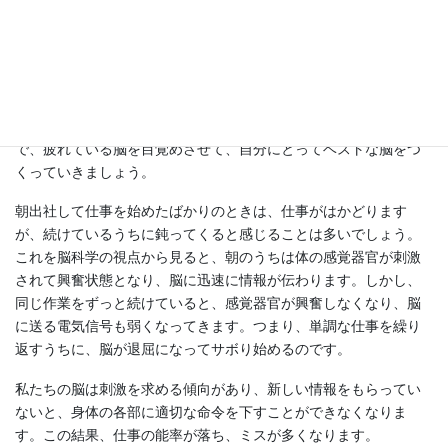
イルチブレインヨガ八事スタジオでレッスンを受けてみませんか
＾＾
じっと座っているときより歩いているときの方が、独創的なアイ
デアがよく浮かんでくることがあります。これは、運動による
「脳活性」の効果です。脳活性化に特化したイルチブレインヨガ
で、疲れている脳を目覚めさせて、自分にとってベストな脳をつ
くっていきましょう。
朝出社して仕事を始めたばかりのときは、仕事がはかどります
が、続けているうちに鈍ってくると感じることは多いでしょう。
これを脳科学の視点から見ると、朝のうちは体の感覚器官が刺激
されて興奮状態となり、脳に迅速に情報が伝わります。しかし、
同じ作業をずっと続けていると、感覚器官が興奮しなくなり、脳
に送る電気信号も弱くなってきます。つまり、単調な仕事を繰り
返すうちに、脳が退屈になってサボり始めるのです。
私たちの脳は刺激を求める傾向があり、新しい情報をもらってい
ないと、身体の各部に適切な命令を下すことができなくなりま
す。この結果、仕事の能率が落ち、ミスが多くなります。