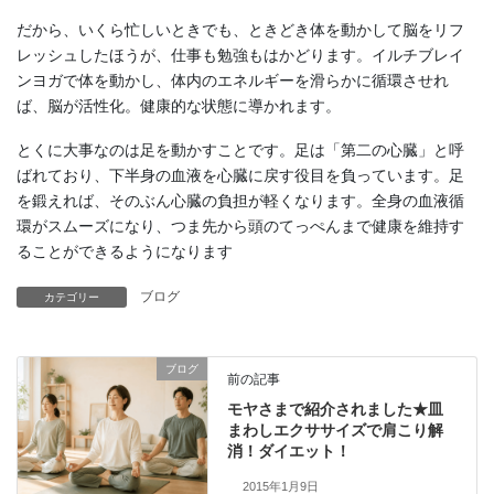
だから、いくら忙しいときでも、ときどき体を動かして脳をリフ
レッシュしたほうが、仕事も勉強もはかどります。イルチブレイ
ンヨガで体を動かし、体内のエネルギーを滑らかに循環させれ
ば、脳が活性化。健康的な状態に導かれます。
とくに大事なのは足を動かすことです。足は「第二の心臓」と呼
ばれており、下半身の血液を心臓に戻す役目を負っています。足
を鍛えれば、そのぶん心臓の負担が軽くなります。全身の血液循
環がスムーズになり、つま先から頭のてっぺんまで健康を維持す
ることができるようになります
ブログ
カテゴリー
ブログ
前の記事
モヤさまで紹介されました★皿
まわしエクササイズで肩こり解
消！ダイエット！
2015年1月9日