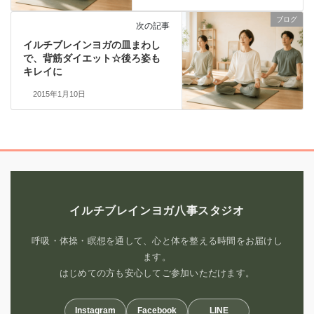
ブログ
次の記事
イルチブレインヨガの皿まわし
で、背筋ダイエット☆後ろ姿も
キレイに
2015年1月10日
イルチブレインヨガ八事スタジオ
呼吸・体操・瞑想を通して、心と体を整える時間をお届けし
ます。
はじめての方も安心してご参加いただけます。
Instagram
Facebook
LINE