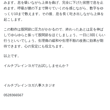
みます。息を吸いながら上体を曲げ、完全に下げた状態で息を止
めます。呼吸が腰の下まで降りていくのを感じながら、数字をゆ
っくり10まで数えます。その後、息を長く吐き出しながら上体を
起こします。
この動作は股関節に圧力がかかるので、終わったあとは足を伸ば
してゆらゆらと振って股関節をほぐしましょう。一日に3回くらい
行うといいでしょう。生理痛の緩和や生理不順の改善に効果が期
待できます。心の安定にも役立ちます。
以上です。
イルチブレインヨガでお試ししませんか？
イルチブレインヨガ八事スタジオ
0528366567